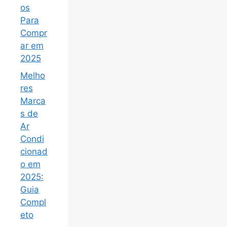
os
Para
Compr
ar em
2025
Melho
res
Marca
s de
Ar
Condi
cionad
o em
2025:
Guia
Compl
eto