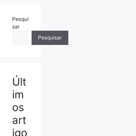
Pesqui
sar
Pesquisar
Últ
im
os
art
igo