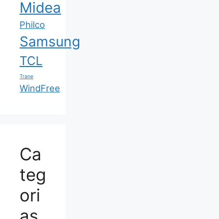
Midea
Philco
Samsung
TCL
Trane
WindFree
Ca
teg
ori
as