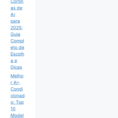
Cortin
as de
Ar
para
2025:
Guia
Compl
eto de
Escolh
a e
Dicas
Melho
r Ar-
Condi
cionad
o: Top
10
Model