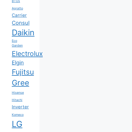
BTUs
Agratto
Carrier
Consul
Daikin
Eco
Garden
Electrolux
Elgin
Fujitsu
Gree
Hisense
Hitachi
Inverter
Komeco
LG