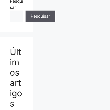
Pesqui
sar
Pesquisar
Últ
im
os
art
igo
s