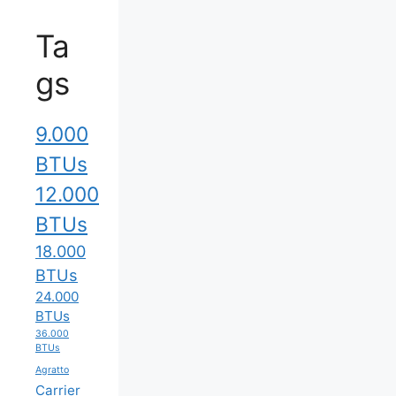
Ta
gs
9.000
BTUs
12.000
BTUs
18.000
BTUs
24.000
BTUs
36.000
BTUs
Agratto
Carrier