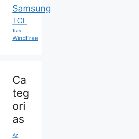
Samsung
TCL
Trane
WindFree
Ca
teg
ori
as
Ar