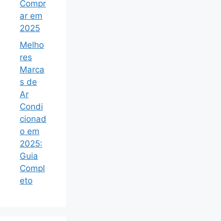
Compr
ar em
2025
Melho
res
Marca
s de
Ar
Condi
cionad
o em
2025:
Guia
Compl
eto