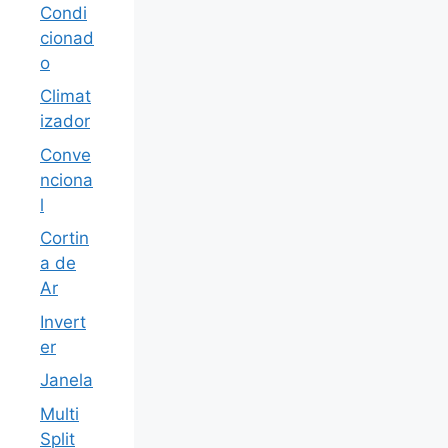
Condi
cionad
o
Climat
izador
Conve
nciona
l
Cortin
a de
Ar
Invert
er
Janela
Multi
Split