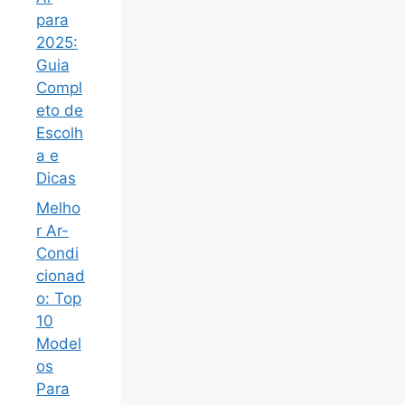
para
2025:
Guia
Compl
eto de
Escolh
a e
Dicas
Melho
r Ar-
Condi
cionad
o: Top
10
Model
os
Para