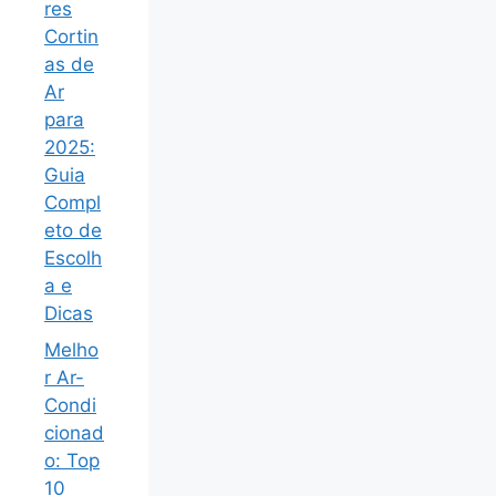
res
Cortin
as de
Ar
para
2025:
Guia
Compl
eto de
Escolh
a e
Dicas
Melho
r Ar-
Condi
cionad
o: Top
10