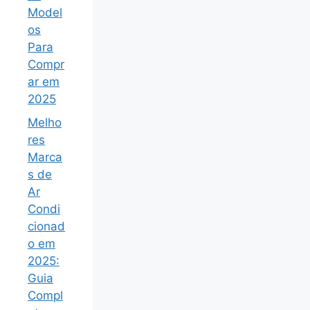
Model
os
Para
Compr
ar em
2025
Melho
res
Marca
s de
Ar
Condi
cionad
o em
2025:
Guia
Compl